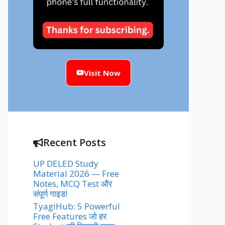
Visit Now
Recent Posts
UP DELED Study
Material 2026 — Free
Notes, MCQ Test और
संपूर्ण गाइड!
TyagiHub: 5 Powerful
Free Features जो हर